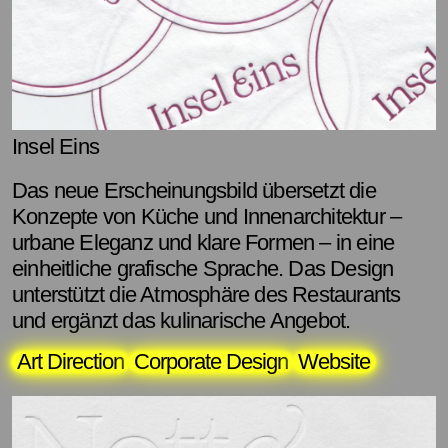
Insel Eins
Das neue Erscheinungsbild übersetzt die
Konzepte von Küche und Innenarchitektur –
urbane Eleganz und klare Formen – in eine
einheitliche grafische Sprache. Das Design
unterstützt die Atmosphäre des Restaurants
und ergänzt das kulinarische Angebot.
Art Direction
Corporate Design
Website